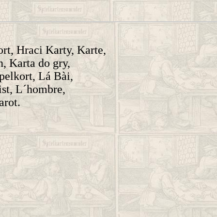
rt, Hraci Karty, Karte,
n, Karta do gry,
Spelkort, Lá Bài,
ist, L´hombre,
arot.