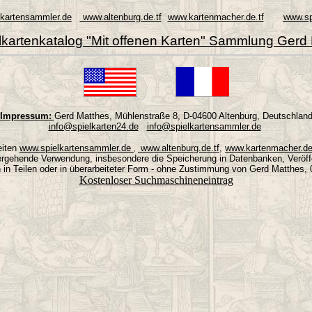
www.altenburg.de.tf
www.kartenmacher.de.tf
lkartensammler.de
www.sp
.
.
.
lkartenkatalog "Mit offenen Karten" Sammlung Gerd
Impressum:
Gerd Matthes,
Mühlenstraße 8,
D-04600 Altenburg,
Deutschlan
info@spielkarten24.de
info@spielkartensammler.de
eiten
www.altenburg.de.tf,
www.kartenmacher.de
www.spielkartensammler.de
,
.
tergehende Verwendung, insbesondere die Speicherung in Datenbanken, Veröff
h in Teilen oder in überarbeiteter Form - ohne Zustimmung von Gerd Matthes, 0
Kostenloser Suchmaschineneintrag